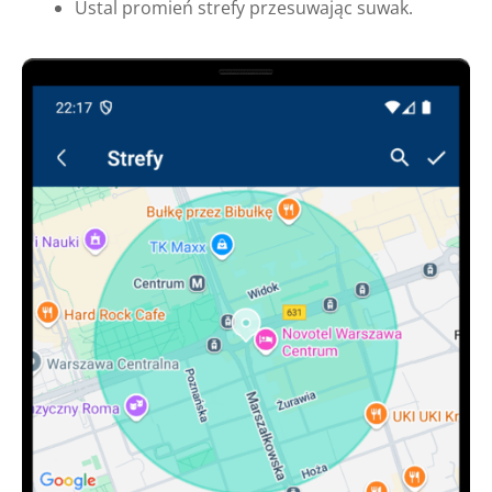
Ustal promień strefy przesuwając suwak.