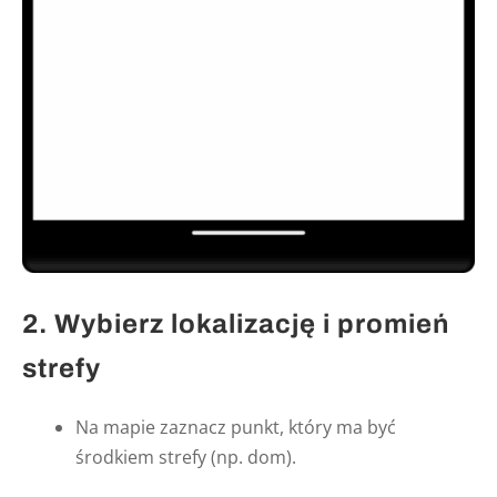
2. Wybierz lokalizację i promień
strefy
Na mapie zaznacz punkt, który ma być
środkiem strefy (np. dom).