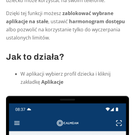
dziecko może korzystać na swoim telefonie.
Dzięki tej funkcji możesz
zablokować wybrane
aplikacje na stałe
, ustawić
harmonogram dostępu
albo pozwolić na korzystanie tylko do wyczerpania
ustalonych limitów.
Jak to działa?
W aplikacji wybierz profil dziecka i kliknij
zakładkę
Aplikacje