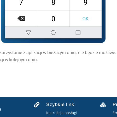
orzystanie z aplikacji w bieżącym dniu, nie będzie możliwe.
ji w kolejnym dniu.
Szybkie linki
P


e
Instrukcje obsługi
Sm