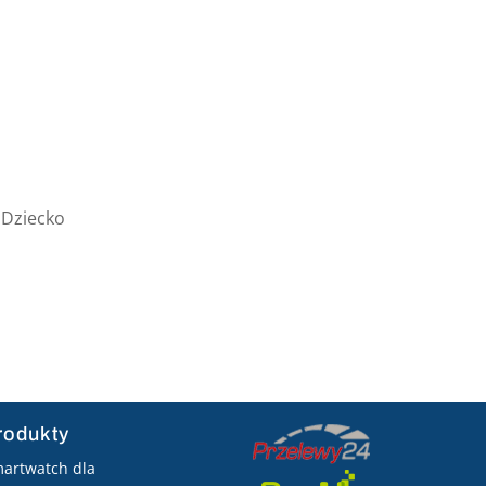
 Dziecko
rodukty
artwatch dla