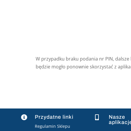
W przypadku braku podania nr PIN, dalsze k
będzie mogło ponownie skorzystać z aplikac
Przydatne linki
Nasze


aplikacj
Regulamin Sklepu