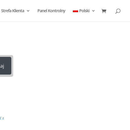
Strefa Klienta
Panel Kontrolny
Polski
c?
aj
ć z