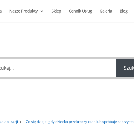
a
Nasze Produkty
Sklep
Cennik Usług
Galeria
Blog
ak możemy Ci pomó
Szuk
a aplikacji
Co się dzieje, gdy dziecko przekroczy czas lub spróbuje skorzysta