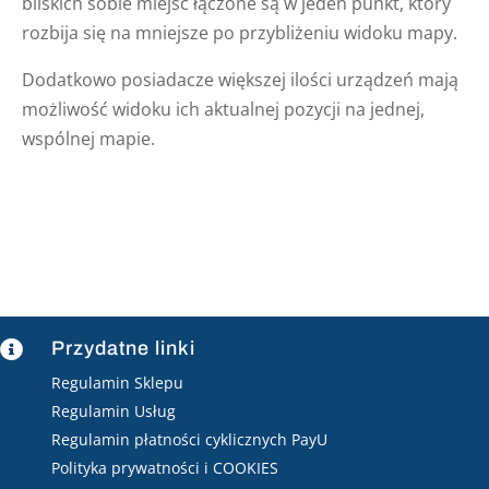
bliskich sobie miejsc łączone są w jeden punkt, który
rozbija się na mniejsze po przybliżeniu widoku mapy.
Dodatkowo posiadacze większej ilości urządzeń mają
możliwość widoku ich aktualnej pozycji na jednej,
wspólnej mapie.
Przydatne linki

Regulamin Sklepu
Regulamin Usług
Regulamin płatności cyklicznych PayU
Polityka prywatności i COOKIES