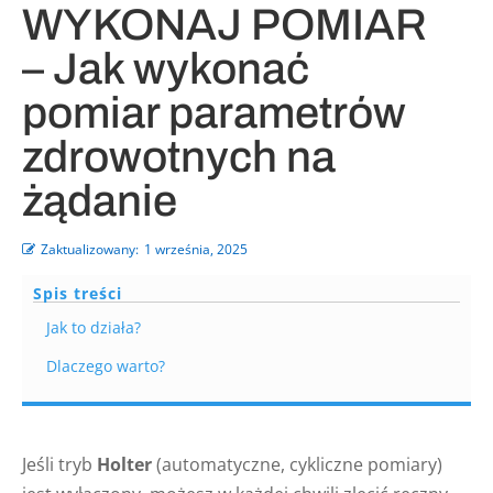
WYKONAJ POMIAR
– Jak wykonać
pomiar parametrów
zdrowotnych na
żądanie
Zaktualizowany:
1 września, 2025
Spis treści
Jak to działa?
Dlaczego warto?
Jeśli tryb
Holter
(automatyczne, cykliczne pomiary)