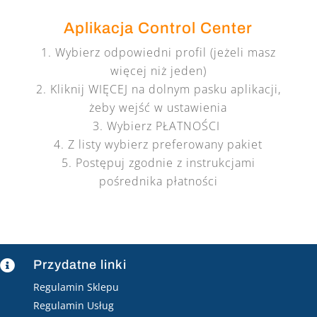
Aplikacja Control Center
Wybierz odpowiedni profil (jeżeli masz
więcej niż jeden)
Kliknij WIĘCEJ na dolnym pasku aplikacji,
żeby wejść w ustawienia
Wybierz PŁATNOŚCI
Z listy wybierz preferowany pakiet
Postępuj zgodnie z instrukcjami
pośrednika płatności
Przydatne linki

Regulamin Sklepu
Regulamin Usług