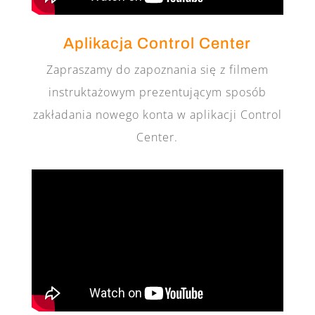
Aplikacja Control Center
Zapraszamy do zapoznania się z filmem
instruktażowym prezentującym sposób
zakładania nowego konta w aplikacji Control
Center.