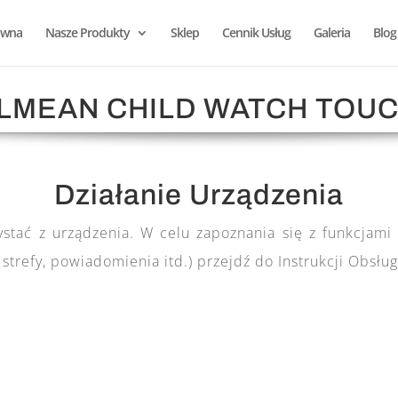
ówna
Nasze Produkty
Sklep
Cennik Usług
Galeria
Blog
LMEAN CHILD WATCH TOUC
Działanie Urządzenia
ystać z urządzenia. W celu zapoznania się z funkcjami s
 strefy, powiadomienia itd.) przejdź do Instrukcji Obs