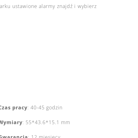
arku ustawione alarmy znajdź i wybierz
Czas pracy
: 40-45 godzin
Wymiary
:
55*43.6*15.1 mm
Gwarancja
: 12 miesięcy