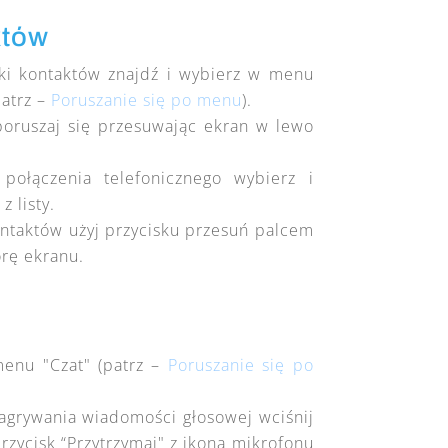
któw
żki kontaktów znajdź i wybierz w menu
patrz –
Poruszanie się po menu
).
poruszaj się przesuwając ekran w lewo
połączenia telefonicznego wybierz i
z listy.
ontaktów użyj przycisku przesuń palcem
rę ekranu.
enu "Czat" (
patrz –
Poruszanie się po
agrywania wiadomości głosowej wciśnij
przycisk “Przytrzymaj" z ikoną mikrofonu