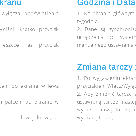
ekranu
Godzina i Data
 wyłącza podświetlenie
Na ekranie głównym 
tygodnia.
ciśnij krótko przycisk
Dane są synchroniz
urządzenia do syste
jeszcze raz przycisk
manualnego ustawiania 
Zmiana tarczy
Po wygaszeniu ekra
cem po ekranie w lewą
przyciskiem Włącz/Wyłąc
Aby zmienić tarczę z
ń palcem po ekranie w
ustawioną tarczę, nast
wybierz nową tarczę i
anu od lewej krawędzi
wybraną tarczę.