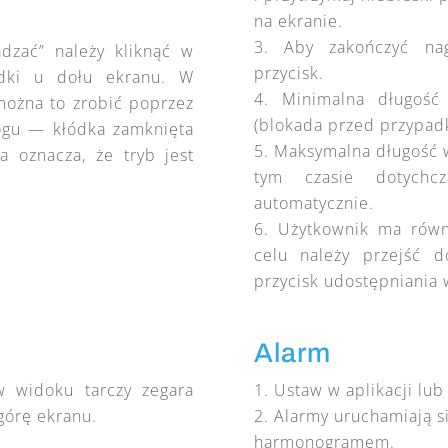
”
na ekranie.
Aby zakończyć na
dzać” należy kliknąć w
przycisk.
łódki u dołu ekranu. W
Minimalna długość
ożna to zrobić poprzez
(blokada przed przypa
ogu — kłódka zamknięta
Maksymalna długość w
a oznacza, że tryb jest
tym czasie dotychcz
automatycznie.
Użytkownik ma równ
celu należy przejść d
przycisk udostępniania
Alarm
 widoku tarczy zegara
Ustaw w aplikacji lub
górę ekranu.
Alarmy uruchamiają s
harmonogramem.