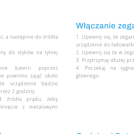
Włączanie zeg
i, a następnie do źródła
Upewnij się, że zegar
urządzenie do ładowarki
zny do styków na tylnej
Upewnij się że w zega
Przytrzymaj dłużej pr
anie baterii poprzez
Poczekaj na sygna
ie powinno zająć około
głównego.
że urządzenie będzie
zez 2 godziny.
d źródła prądu, żeby
tknięcie z metalowymi