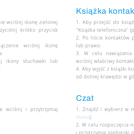
Książka konta
e wciśnij ikonę zielonej
Aby przejść do ksią
yciśnij krótko przycisk
"Książka telefoniczna" (
Po liście kontaktów 
ączenie wciśnij ikonę
lub prawo.
a.
W celu nawiązania 
ej ikony słuchawki lub
wciśnij właściwy kontakt 
.
Aby wyjść z książki k
od dolnej krawędzi w gó
Czat
 wciśnij i przytrzymaj
Znajdź i wybierz w m
menu
).
W celu rozpoczęcia n
i przytrzymaj niebieski 