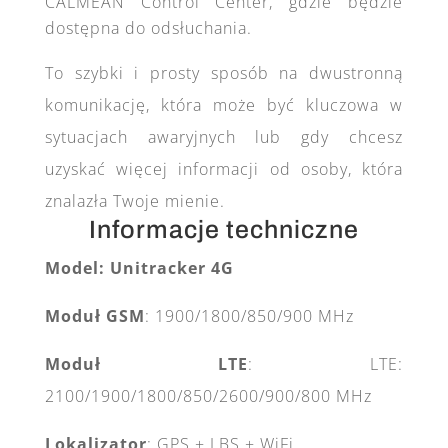
CALMEAN Control Center, gdzie będzie
dostępna do odsłuchania.
To szybki i prosty sposób na dwustronną
komunikację, która może być kluczowa w
sytuacjach awaryjnych lub gdy chcesz
uzyskać więcej informacji od osoby, która
znalazła Twoje mienie.
Informacje techniczne
Model: Unitracker 4G
Moduł GSM
:
1900/1800/850/900
MHz
Moduł LTE
:
LTE:
2100/1900/1800/850/2600/900/800 MHz
Lokalizator
: GPS + LBS + WiFi