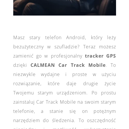
Masz stary telefon Android, który leży
bezużyteczny w szufladzie? Teraz możesz
zamienić go w profesjonalny
tracker GPS
dzięki
CALMEAN Car Track Mobile
. To
niezwykle wydajne i proste w użyciu
rozwiązanie, które daje drugie życie
Twojemu starym urządzeniom. Po prostu
zainstaluj Car Track Mobile na swoim starym
telefonie, a stanie się on potężnym
narzędziem do śledzenia. To oszczędność