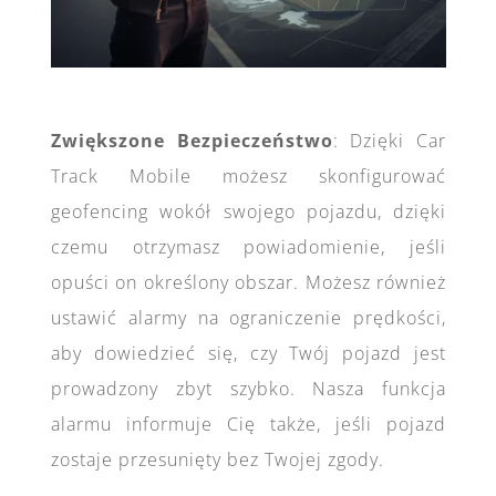
Zwiększone Bezpieczeństwo
: Dzięki Car
Track Mobile możesz skonfigurować
geofencing wokół swojego pojazdu, dzięki
czemu otrzymasz powiadomienie, jeśli
opuści on określony obszar. Możesz również
ustawić alarmy na ograniczenie prędkości,
aby dowiedzieć się, czy Twój pojazd jest
prowadzony zbyt szybko. Nasza funkcja
alarmu informuje Cię także, jeśli pojazd
zostaje przesunięty bez Twojej zgody.