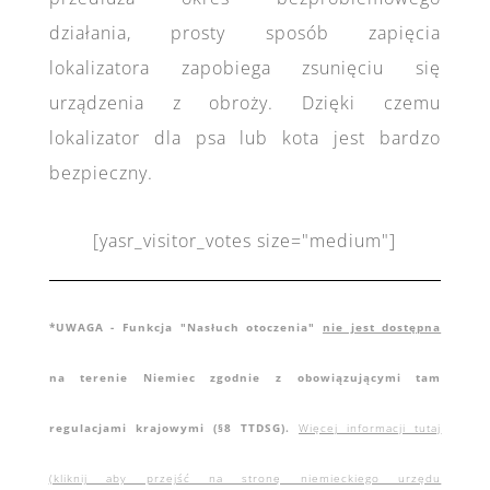
działania, prosty sposób zapięcia
lokalizatora zapobiega zsunięciu się
urządzenia z obroży. Dzięki czemu
lokalizator dla psa lub kota jest bardzo
bezpieczny.
[yasr_visitor_votes size="medium"]
*UWAGA - Funkcja "Nasłuch otoczenia"
nie jest dostępna
na terenie Niemiec zgodnie z obowiązującymi tam
regulacjami krajowymi (§8 TTDSG).
Więcej informacji tutaj
(kliknij aby przejść na stronę niemieckiego urzędu