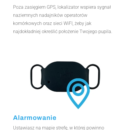
Poza zasięgiem GPS, lokalizator wspiera sygnał
naziemnych nadajników operatorów
komórkowych oraz sieci WiFI, żeby jak
najdokładniej określić położenie Twojego pupila.
Alarmowanie
Ustawiasz na mapie strefę, w której powinno