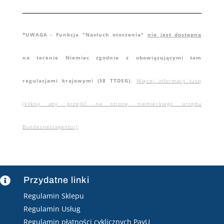
*UWAGA - Funkcja "Nasłuch otoczenia"
nie jest dostępna
na terenie Niemiec zgodnie z obowiązującymi tam
regulacjami krajowymi (§8 TTDSG).
Więcej informacji tutaj
(kliknij aby przejść na stronę niemieckiego urzędu
Bundesnetzagentur)
Przydatne linki

Regulamin Sklepu
Regulamin Usług
Regulamin płatności cyklicznych PayU