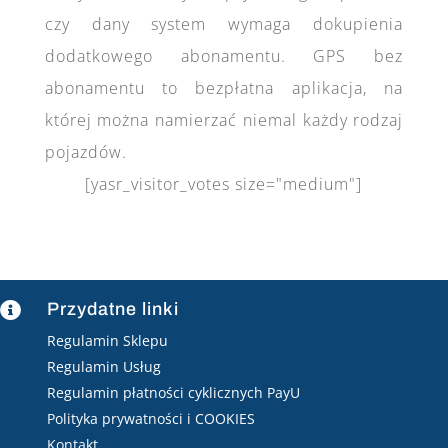
czy dany system wymaga dokupienia
dodatkowego abonamentu. GPS bez
abonamentu to bezpłatna aplikacja, na
której można namierzać niemal każdy rodzaj
pojazdów.
[yasr_visitor_votes size="medium"]
Przydatne linki

Regulamin Sklepu
Regulamin Usług
Regulamin płatności cyklicznych PayU
Polityka prywatności i COOKIES
Kontakt