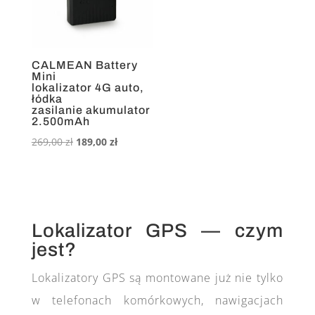
CALMEAN Battery
Mini
lokalizator 4G auto,
łódka
zasilanie akumulator
2.500mAh
Pierwotna
Aktualna
269,00
zł
189,00
zł
cena
cena
wynosiła:
wynosi:
269,00 zł.
189,00 zł.
Lokalizator GPS — czym
jest?
Lokalizatory GPS są montowane już nie tylko
w telefonach komórkowych, nawigacjach