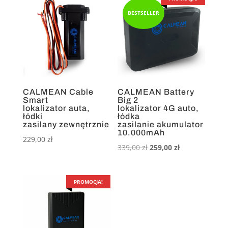
BESTSELLER
CALMEAN Cable
CALMEAN Battery
Smart
Big 2
lokalizator auta,
lokalizator 4G auto,
łódki
łódka
zasilany zewnętrznie
zasilanie akumulator
10.000mAh
229,00
zł
Pierwotna
Aktualna
339,00
zł
259,00
zł
cena
cena
wynosiła:
wynosi:
PROMOCJA!
339,00 zł.
259,00 zł.