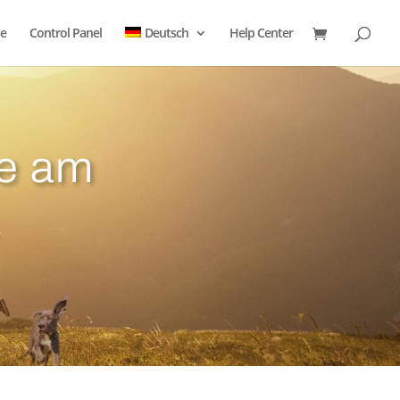
e
Control Panel
Deutsch
Help Center
ie am