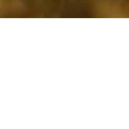
Produkty a riešenia na
ochranu vašich blízkych
S CALMEAN, rodičovská kontrola a starostlivosť o
blízkych je jednoduchá. Smartwatche, trackery
GPS, pet trackery či aplikácia na telefóne dieťaťa -
sú pripravené na použitie a čakajú na Vás.