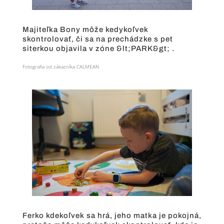
Majiteľka Bony môže kedykoľvek
skontrolovať, či sa na prechádzke s pet
siterkou objavila v zóne &lt;PARK&gt; .
Fotografia od zákazníka CALMEAN
Ferko kdekoľvek sa hrá, jeho matka je pokojná,