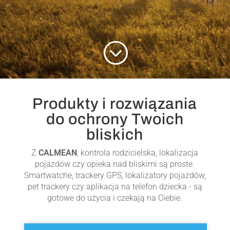
;
Produkty i rozwiązania
do ochrony Twoich
bliskich
Z
CALMEAN
, kontrola rodzicielska, lokalizacja
pojazdów czy opieka nad bliskimi są proste.
Smartwatche, trackery GPS,
lokalizatory pojazdów
,
pet trackery czy aplikacja na telefon dziecka - są
gotowe do użycia i czekają na Ciebie.