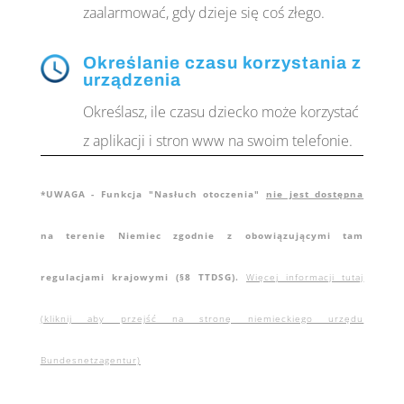
zaalarmować, gdy dzieje się coś złego.
Określanie czasu korzystania z
urządzenia
Określasz, ile czasu dziecko może korzystać
z aplikacji i stron www na swoim telefonie.
*UWAGA - Funkcja "Nasłuch otoczenia"
nie jest dostępna
na terenie Niemiec zgodnie z obowiązującymi tam
regulacjami krajowymi (§8 TTDSG).
Więcej informacji tutaj
(kliknij aby przejść na stronę niemieckiego urzędu
Bundesnetzagentur)