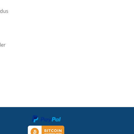
odus
der
s