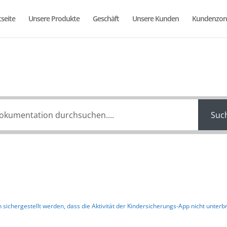
seite
Unsere Produkte
Geschäft
Unsere Kunden
Kundenzon
e können wir helf
Suc
 sichergestellt werden, dass die Aktivität der Kindersicherungs-App nicht unter