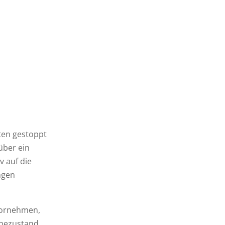
ten gestoppt
über ein
v auf die
ngen
 vornehmen,
uhezustand