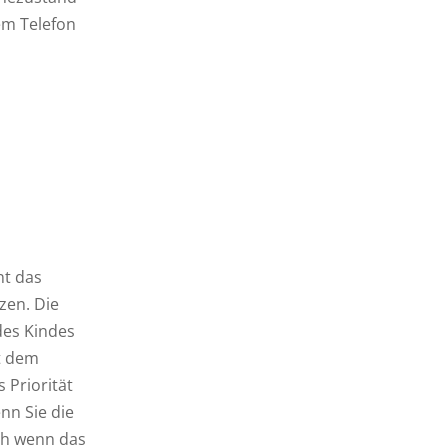
em Telefon
nt das
zen. Die
des Kindes
it dem
 Priorität
enn Sie die
ch wenn das