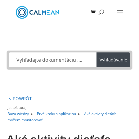
Ako môžeme pomôcť?
Vyhľadávanie
< POWRÓT
Jesteś tutaj:
Baza wiedzy
Prvé kroky s aplikáciou
Aké aktivity dieťaťa
môžem monitorovať