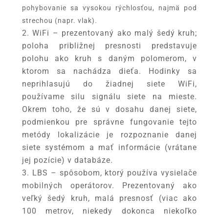
pohybovanie sa vysokou rýchlosťou, najmä pod
strechou (napr. vlak).
WiFi – prezentovaný ako malý šedý kruh;
poloha približnej presnosti predstavuje
polohu ako kruh s daným polomerom, v
ktorom sa nachádza dieťa. Hodinky sa
neprihlasujú do žiadnej siete WiFi,
používame silu signálu siete na mieste.
Okrem toho, že sú v dosahu danej siete,
podmienkou pre správne fungovanie tejto
metódy lokalizácie je rozpoznanie danej
siete systémom a mať informácie (vrátane
jej pozície) v databáze.
LBS – spôsobom, ktorý používa vysielače
mobilných operátorov. Prezentovaný ako
veľký šedý kruh, malá presnosť (viac ako
100 metrov, niekedy dokonca niekoľko