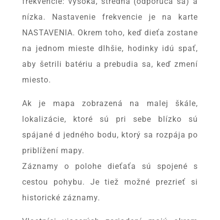
frekvencie: vysoká, stredná (odporúča sa) a
nízka. Nastavenie frekvencie je na karte
NASTAVENIA. Okrem toho, keď dieťa zostane
na jednom mieste dlhšie, hodinky idú spať,
aby šetrili batériu a prebudia sa, keď zmení
miesto.
Ak je mapa zobrazená na malej škále,
lokalizácie, ktoré sú pri sebe blízko sú
spájané d jedného bodu, ktorý sa rozpája po
priblížení mapy.
Záznamy o polohe dieťaťa sú spojené s
cestou pohybu. Je tiež možné prezrieť si
historické záznamy.