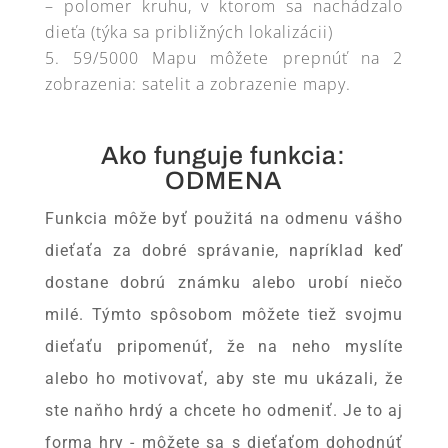
– polomer kruhu, v ktorom sa nachádzalo
dieťa (týka sa približných lokalizácii)
59/5000 Mapu môžete prepnúť na 2
zobrazenia: satelit a zobrazenie mapy.
Ako funguje funkcia:
ODMENA
Funkcia môže byť použitá na odmenu vášho
dieťaťa za dobré správanie, napríklad keď
dostane dobrú známku alebo urobí niečo
milé. Týmto spôsobom môžete tiež svojmu
dieťaťu pripomenúť, že na neho myslíte
alebo ho motivovať, aby ste mu ukázali, že
ste naňho hrdý a chcete ho odmeniť. Je to aj
forma hry - môžete sa s dieťaťom dohodnúť