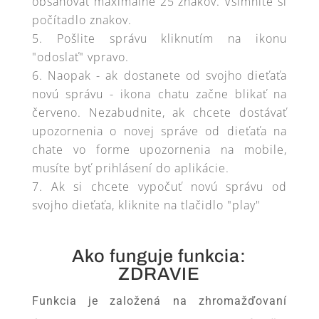
obsahovať maximálne 25 znakov. Všimnite si
počítadlo znakov.
Pošlite správu kliknutím na ikonu
"odoslať" vpravo.
Naopak - ak dostanete od svojho dieťaťa
novú správu - ikona chatu začne blikať na
červeno. Nezabudnite, ak chcete dostávať
upozornenia o novej správe od dieťaťa na
chate vo forme upozornenia na mobile,
musíte byť prihlásení do aplikácie.
Ak si chcete vypočuť novú správu od
svojho dieťaťa, kliknite na tlačidlo "play"
Ako funguje funkcia:
ZDRAVIE
Funkcia je založená na zhromažďovaní