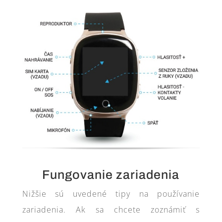
Fungovanie zariadenia
Nižšie sú uvedené tipy na používanie
zariadenia. Ak sa chcete zoznámiť s