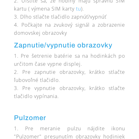
Uistite sa, že hodiny majú správnu SIM
kartu ( výmena SIM karty
tu
).
Dlho stlačte tlačidlo zapnúť/vypnúť
Počkajte na zvukový signál a zobrazenie
domovskej obrazovky
Zapnutie/vypnutie obrazovky
Pre šetrenie batérie sa na hodinkách po
určitom čase vypne displej.
Pre zapnutie obrazovky, krátko stlačte
ľubovoľné tlačidlo.
Pre vypnutie obrazovky, krátko stlačte
tlačidlo vypínania.
Pulzomer
Pre meranie pulzu nájdite ikonu
"Pulzomer" presunutím obrazovky hodiniek