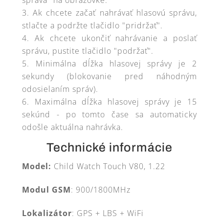
správa" na obrazovke.
Ak chcete začať nahrávať hlasovú správu,
stlačte a podržte tlačidlo "pridržať".
Ak chcete ukončiť nahrávanie a poslať
správu, pustite tlačidlo "podržať".
Minimálna dĺžka hlasovej správy je 2
sekundy (blokovanie pred náhodným
odosielaním správ).
Maximálna dĺžka hlasovej správy je 15
sekúnd - po tomto čase sa automaticky
odošle aktuálna nahrávka.
Technické informácie
Model:
Child Watch Touch V80, 1.22
Modul GSM
: 900/1800MHz
Lokalizátor
: GPS + LBS + WiFi