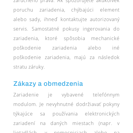
záručného práva. Ak spozorujete akúkoľvek
poruchu zariadenia, chýbajúci element
alebo sady, ihneď kontaktujte autorizovaný
servis. Samostatné pokusy ingerovania do
zariadenia, ktoré spôsobia mechanické
poškodenie zariadenia alebo iné
poškodenie zariadenia, majú za následok
stratu záruky.
Zákazy a obmedzenia
Zariadenie je vybavené telefónnym
modulom. Je nevyhnutné dodržiavať pokyny
týkajúce sa používania elektronických
zariadení na daných miestach (napr. v
lietadlách, v nemocniciach alebo na