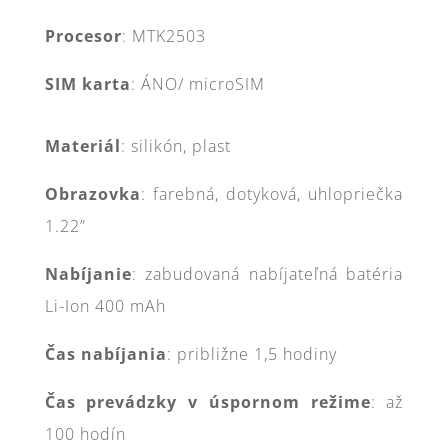
Procesor
: MTK2503
SIM karta
: ÁNO/ microSIM
Materiál
: silikón, plast
Obrazovka
: farebná, dotyková, uhlopriečka
1.22”
Nabíjanie
: zabudovaná nabíjateľná batéria
Li-Ion 400 mAh
Čas nabíjania
: približne 1,5 hodiny
Čas prevádzky v úspornom režime
: až
100 hodín