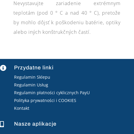
Nevystavujte zariadenie extrémnym
teplotám (pod 0 ° C a nad 40 ° C), pretože
by mohlo dôjsť k poškodeniu batérie, optiky
alebo iných konštrukčných častí.
Przydatne linki

Regulamin Sklepu
Regulamin Usług
Regulamin płatności cyklicznych PayU
Polityka prywatności i COOKIES
Kontakt
Nasze aplikacje
