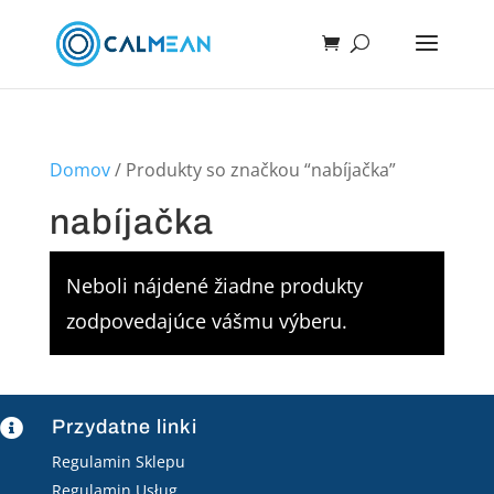
Domov
/ Produkty so značkou “nabíjačka”
nabíjačka
Neboli nájdené žiadne produkty
zodpovedajúce vášmu výberu.
Przydatne linki

Regulamin Sklepu
Regulamin Usług