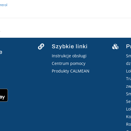
trol
6
Szybkie linki
P


e
Instrukcje obsługi
Sm
Centrum pomocy
dz
Produkty CALMEAN
Lo
Tr
zw
Sm
Se
Lo
Ko
Ro