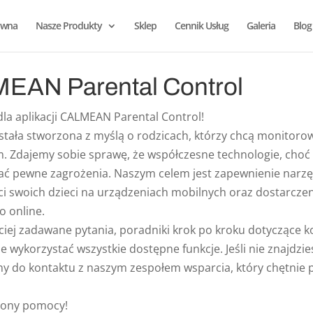
ówna
Nasze Produkty
Sklep
Cennik Usług
Galeria
Blog
EAN Parental Control
la aplikacji CALMEAN Parental Control!
stała stworzona z myślą o rodzicach, którzy chcą monitorow
m. Zdajemy sobie sprawę, że współczesne technologie, choć 
zać pewne zagrożenia. Naszym celem jest zapewnienie narzę
i swoich dzieci na urządzeniach mobilnych oraz dostarcze
o online.
ciej zadawane pytania, poradniki krok po kroku dotyczące k
ie wykorzystać wszystkie dostępne funkcje. Jeśli nie znajdzie
my do kontaktu z naszym zespołem wsparcia, który chętnie
trony pomocy!