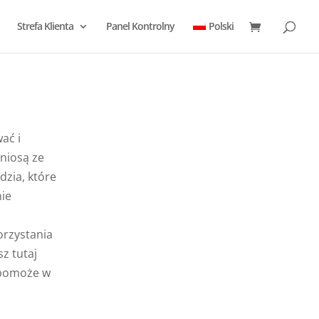
Strefa Klienta
Panel Kontrolny
Polski
ać i
niosą ze
dzia, które
nie
orzystania
sz tutaj
 pomoże w