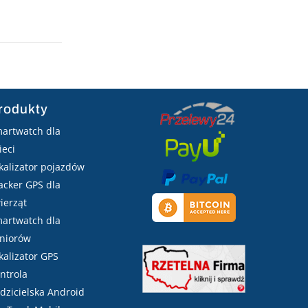
rodukty
artwatch dla
ieci
kalizator pojazdów
acker GPS dla
ierząt
artwatch dla
niorów
kalizator GPS
ntrola
dzicielska Android