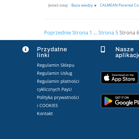
Jesteś tutaj:
Baza wiedzy
CALMEAN Parental Con
Poprzednie
Strona
1
…
Strona
5
Strona
Stronicowanie
wpisów
Przydatne
Nasze


linki
aplikacj
Regulamin Sklepu
Regulamin Usług
Regulamin płatności
cyklicznych PayU
Polityka prywatności
i COOKIES
Kontakt