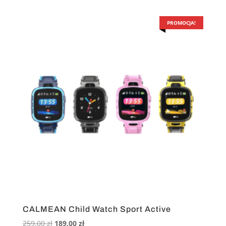
cena
cena
wynosiła:
wynosi:
359,00 zł.
279,00 zł.
PROMOCJA!
CALMEAN Child Watch Sport Active
Pierwotna
Aktualna
259,00
zł
189,00
zł