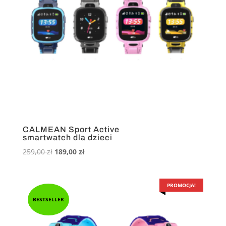
CALMEAN Sport Active
smartwatch dla dzieci
Pierwotna
Aktualna
259,00
zł
189,00
zł
cena
cena
wynosiła:
wynosi:
259,00 zł.
189,00 zł.
PROMOCJA!
BESTSELLER