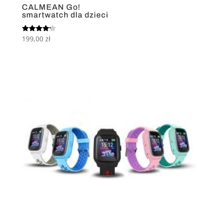
CALMEAN Go!
smartwatch dla dzieci
Oceniono
199,00
zł
4.00
na 5