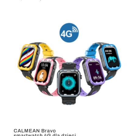
cena
cena
wynosiła:
wynosi:
259,00 zł.
189,00 zł.
CALMEAN Bravo
smartwatch 4G dla dzieci