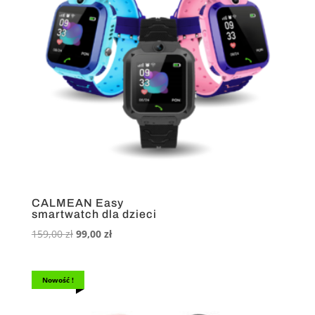
CALMEAN Easy
smartwatch dla dzieci
Pierwotna
Aktualna
159,00
zł
99,00
zł
cena
cena
wynosiła:
wynosi:
159,00 zł.
99,00 zł.
Nowość !