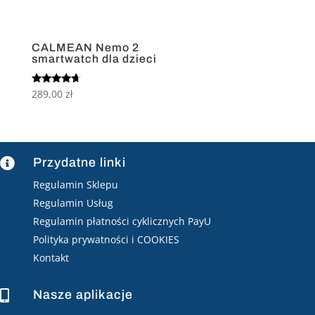
CALMEAN Nemo 2
smartwatch dla dzieci
Oceniono
289,00
zł
4.50
na 5
Przydatne linki

Regulamin Sklepu
Regulamin Usług
Regulamin płatności cyklicznych PayU
Polityka prywatności i COOKIES
Kontakt
Nasze aplikacje
