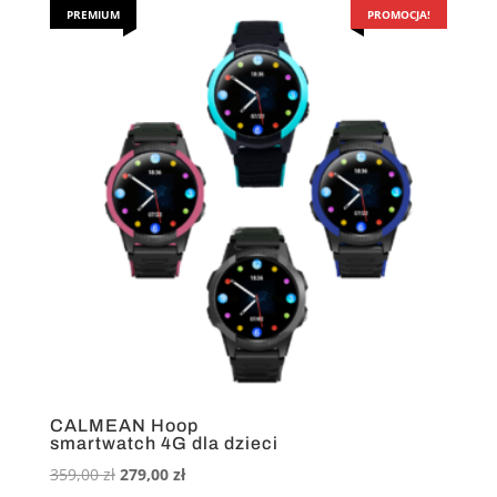
PREMIUM
PROMOCJA!
CALMEAN Hoop
smartwatch 4G dla dzieci
Pierwotna
Aktualna
359,00
zł
279,00
zł