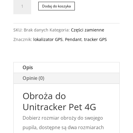
ilość
Dodaj do koszyka
Obroża
do
SKU:
Brak danych
Kategoria:
Części zamienne
Unitracker
Znacznik:
lokalizator GPS
,
Pendant
,
tracker GPS
Pet
Opis
Opinie (0)
Obroża do
Unitracker Pet 4G
Dobierz rozmiar obroży do swojego
pupila, dostępne są dwa rozmiarach