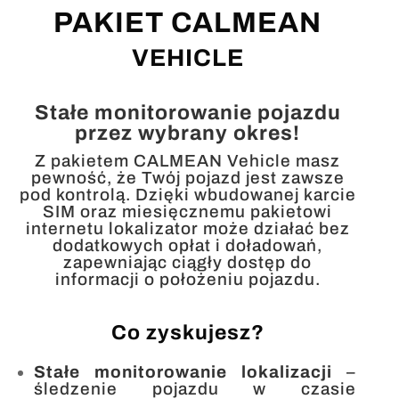
168,00 zł
PAKIET CALMEAN
do
VEHICLE
288,00 zł
ilość
DODAJ DO KOSZYKA
Pakiety
Stałe monitorowanie pojazdu
dla
przez wybrany okres!
lokalizatorówCALMEAN
Z pakietem CALMEAN Vehicle masz
Vehicle
pewność, że Twój pojazd jest zawsze
pod kontrolą. Dzięki wbudowanej karcie
SIM oraz miesięcznemu pakietowi
internetu lokalizator może działać bez
dodatkowych opłat i doładowań,
zapewniając ciągły dostęp do
informacji o położeniu pojazdu.
Co zyskujesz?
Stałe monitorowanie lokalizacji
–
śledzenie pojazdu w czasie