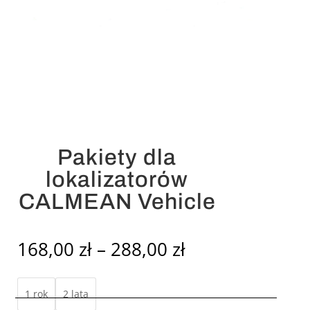
Pakiety dla
lokalizatorów
CALMEAN Vehicle
Zakres
168,00
zł
–
288,00
zł
cen:
od
1 rok
2 lata