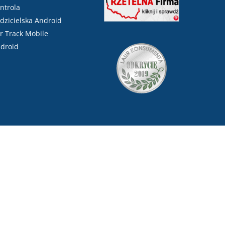
ntrola
dzicielska Android
r Track Mobile
droid