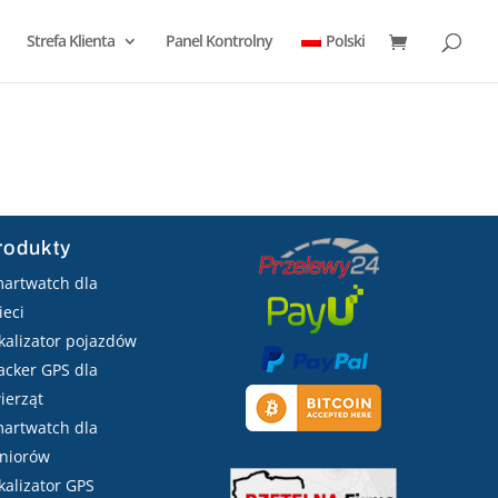
Strefa Klienta
Panel Kontrolny
Polski
rodukty
artwatch dla
ieci
kalizator pojazdów
acker GPS dla
ierząt
artwatch dla
niorów
kalizator GPS