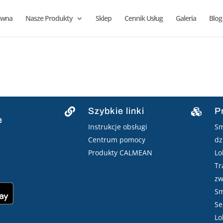
ówna
Nasze Produkty
Sklep
Cennik Usług
Galeria
Blog
Szybkie linki
P


e
Instrukcje obsługi
Sm
Centrum pomocy
dz
Produkty CALMEAN
Lo
Tr
zw
Sm
Se
Lo