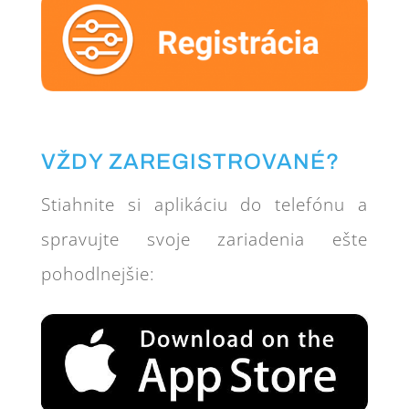
VŽDY ZAREGISTROVANÉ?
Stiahnite si aplikáciu do telefónu a
spravujte svoje zariadenia ešte
pohodlnejšie: