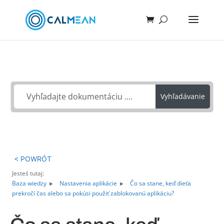
Ako môžeme pomôcť?
Vyhľadávanie
< POWRÓT
Jesteś tutaj:
Baza wiedzy
Nastavenia aplikácie
Čo sa stane, keď dieťa
prekročí čas alebo sa pokúsi použiť zablokovanú aplikáciu?