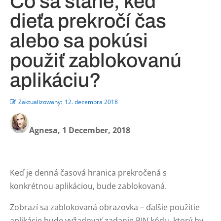
Čo sa stane, keď
dieťa prekročí čas
alebo sa pokúsi
použiť zablokovanú
aplikáciu?
Zaktualizowany:
12. decembra 2018
Agnesa, 1 December, 2018
Keď je denná časová hranica prekročená s
konkrétnou aplikáciou, bude zablokovaná.
Zobrazí sa zablokovaná obrazovka – ďalšie použitie
aplikácie bude vyžadovať zadanie PIN kódu, ktorý by