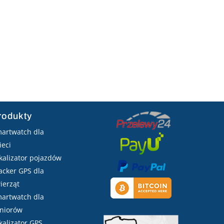
rodukty
artwatch dla
ieci
kalizator pojazdów
acker GPS dla
ierząt
artwatch dla
niorów
kalizator GPS