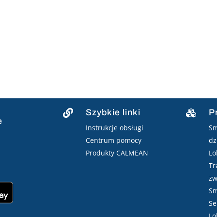
Szybkie linki
P


e
Instrukcje obsługi
Sm
Centrum pomocy
dz
Produkty CALMEAN
Lo
Tr
zw
Sm
Se
Lo