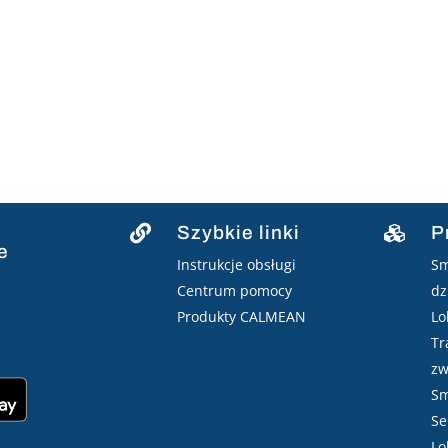
Szybkie linki
P


e
Instrukcje obsługi
Sm
Centrum pomocy
dz
Produkty CALMEAN
Lo
Tr
zw
Sm
Se
Lo