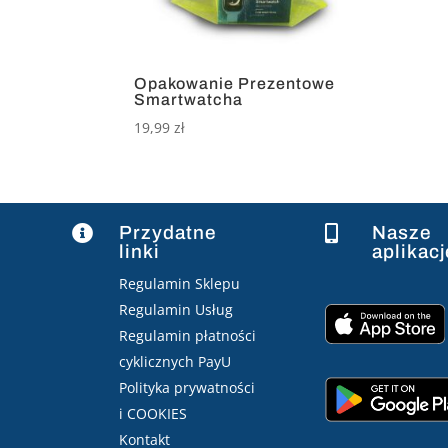
Opakowanie Prezentowe
Smartwatcha
19,99
zł
Przydatne
Nasze


linki
aplikacj
Regulamin Sklepu
Regulamin Usług
Regulamin płatności
cyklicznych PayU
Polityka prywatności
i COOKIES
Kontakt