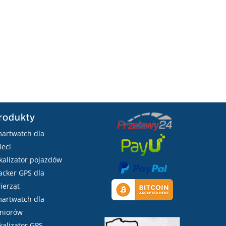
rodukty
artwatch dla
ieci
kalizator pojazdów
acker GPS dla
ierząt
artwatch dla
niorów
kalizator GPS