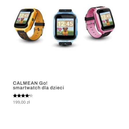
CALMEAN Go!
smartwatch dla dzieci
Oceniono
199,00
zł
4.00
na 5