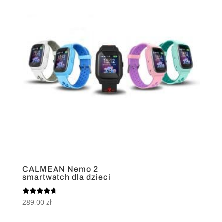
CALMEAN Nemo 2
smartwatch dla dzieci
Oceniono
289,00
zł
4.50
na 5