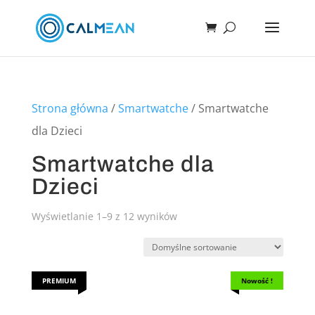
Strona główna
/
Smartwatche
/ Smartwatche
dla Dzieci
Smartwatche dla
Dzieci
Wyświetlanie 1–9 z 12 wyników
PREMIUM
Nowość !