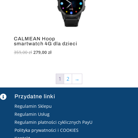
CALMEAN Hoop
smartwatch 4G dla dzieci
Pierwotna
Aktualna
359,00
zł
279,00
zł
cena
cena
wynosiła:
wynosi:
359,00 zł.
279,00 zł.
1
2
→
Przydatne linki

Regulamin Sklepu
Regulamin Usług
Regulamin płatności cyklicznych PayU
Polityka prywatności i COOKIES