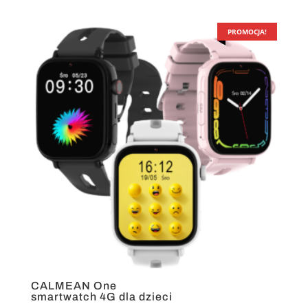
cena
cena
wynosiła:
wynosi:
259,00 zł.
189,00 zł.
PROMOCJA!
CALMEAN One
smartwatch 4G dla dzieci