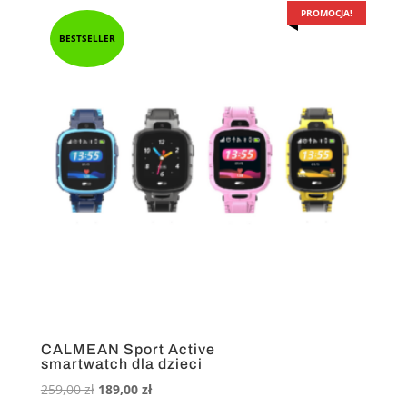
259,00 zł.
219,00 zł.
PROMOCJA!
BESTSELLER
CALMEAN Sport Active
smartwatch dla dzieci
Pierwotna
Aktualna
259,00
zł
189,00
zł