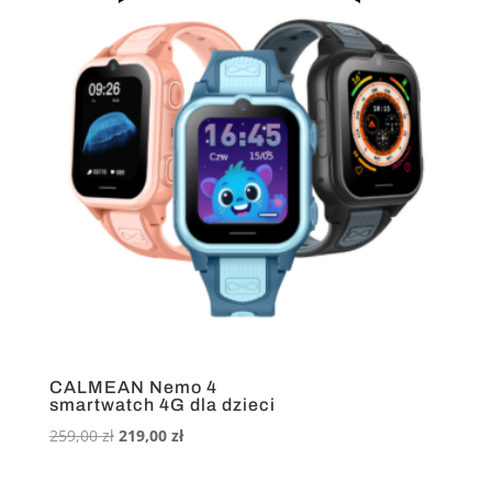
CALMEAN Nemo 4
smartwatch 4G dla dzieci
Pierwotna
Aktualna
259,00
zł
219,00
zł
cena
cena
wynosiła:
wynosi: