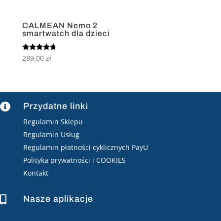
CALMEAN Nemo 2
smartwatch dla dzieci
Oceniono
289,00
zł
4.50
na 5
Przydatne linki

Regulamin Sklepu
Regulamin Usług
Regulamin płatności cyklicznych PayU
Polityka prywatności i COOKIES
Kontakt
Nasze aplikacje
