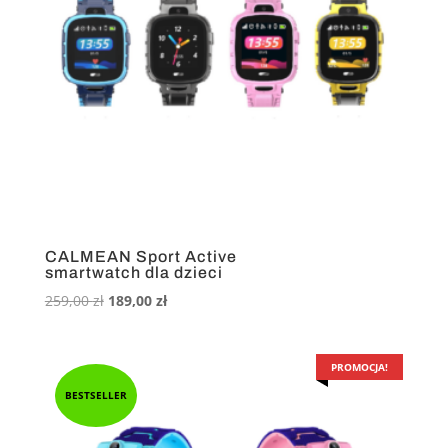
CALMEAN Sport Active
smartwatch dla dzieci
Pierwotna
Aktualna
259,00
zł
189,00
zł
cena
cena
wynosiła:
wynosi:
259,00 zł.
189,00 zł.
PROMOCJA!
BESTSELLER