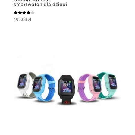
smartwatch dla dzieci
Oceniono
199,00
zł
4.00
na 5