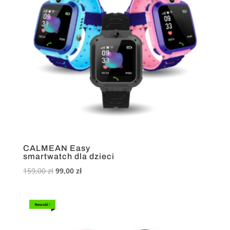
CALMEAN Easy
smartwatch dla dzieci
Pierwotna
Aktualna
159,00
zł
99,00
zł
cena
cena
wynosiła:
wynosi:
159,00 zł.
99,00 zł.
Nowość !