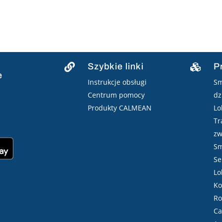
Szybkie linki
P


e
Instrukcje obsługi
Sm
Centrum pomocy
dz
Produkty CALMEAN
Lo
Tr
zw
Sm
Se
Lo
Ko
Ro
Ca