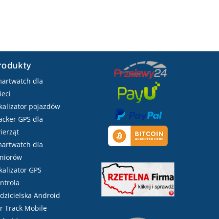
rodukty
artwatch dla
ieci
kalizator pojazdów
acker GPS dla
ierząt
artwatch dla
niorów
kalizator GPS
ntrola
dzicielska Android
r Track Mobile