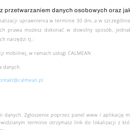
 z przetwarzaniem danych osobowych oraz ja
ealizacji uprawnienia w terminie 30 dni, a w szczególn
oich prawa możesz dokonać w dowolny sposób, jednak
h narzędzi tj.:
ji mobilnej, w ramach usługi CALMEAN
a danych
ontakt@calmean.pl
i danych. Zgłoszenie poprzez panel www / aplikację m
ewidzianym terminie otrzymasz link do lokalizacji z kt