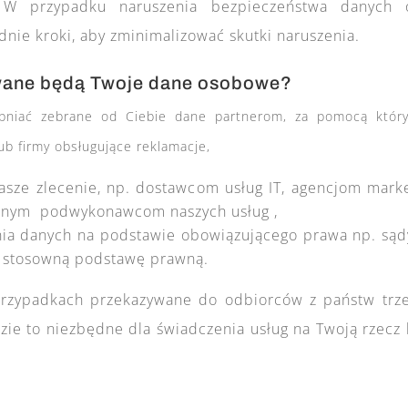
 W przypadku naruszenia bezpieczeństwa danych 
ie kroki, aby zminimalizować skutki naruszenia.
wane będą Twoje dane osobowe?
niać zebrane od Ciebie dane partnerom, za pomocą któryc
ub firmy obsługujące reklamacje,
asze zlecenie, np. dostawcom usług IT, agencjom mark
 innym podwykonawcom naszych usług ,
 danych na podstawie obowiązującego prawa np. sądy l
o stosowną podstawę prawną.
rzypadkach przekazywane do odbiorców z państw trzec
ie to niezbędne dla świadczenia usług na Twoją rzecz 