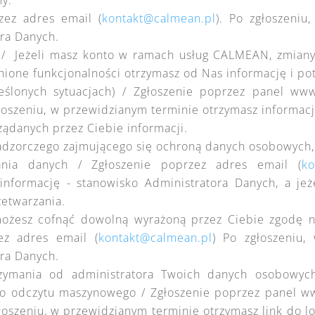
y.
zez adres email (
kontakt@calmean.pl
). Po zgłoszeniu
ora Danych.
 / Jeżeli masz konto w ramach usług CALMEAN, zmiany 
ione funkcjonalności otrzymasz od Nas informację i po
ślonych sytuacjach) / Zgłoszenie poprzez panel www
głoszeniu, w przewidzianym terminie otrzymasz informacj
żądanych przez Ciebie informacji.
nadzorczego zajmującego się ochroną danych osobowych,
ania danych / Zgłoszenie poprzez adres email (
ko
informację - stanowisko Administratora Danych, a je
zetwarzania.
 możesz cofnąć dowolną wyrażoną przez Ciebie zgodę n
ez adres email (
kontakt@calmean.pl
) Po zgłoszeniu,
ora Danych.
trzymania od administratora Twoich danych osobowyc
o odczytu maszynowego / Zgłoszenie poprzez panel www
łoszeniu, w przewidzianym terminie otrzymasz link do lo