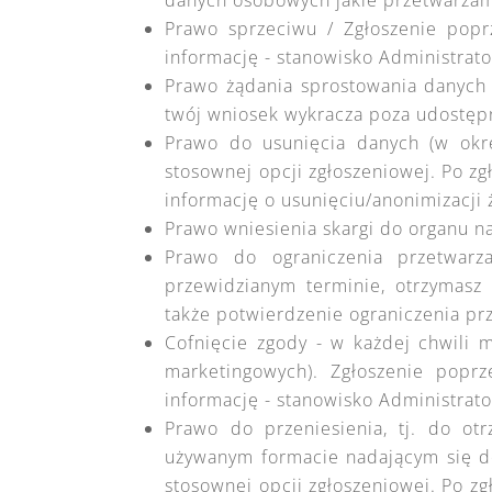
danych osobowych jakie przetwarzam
Prawo sprzeciwu / Zgłoszenie popr
informację - stanowisko Administrat
Prawo żądania sprostowania danych
twój wniosek wykracza poza udostępn
Prawo do usunięcia danych (w okre
stosownej opcji zgłoszeniowej. Po z
informację o usunięciu/anonimizacji 
Prawo wniesienia skargi do organu 
Prawo do ograniczenia przetwarz
przewidzianym terminie, otrzymasz 
także potwierdzenie ograniczenia pr
Cofnięcie zgody - w każdej chwili
marketingowych). Zgłoszenie poprz
informację - stanowisko Administrat
Prawo do przeniesienia, tj. do o
używanym formacie nadającym się d
stosownej opcji zgłoszeniowej. Po zg