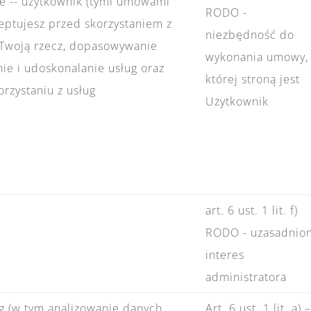
e -- użytkownik (tymi umowami
RODO -
ceptujesz przed skorzystaniem z
niezbędność do
a Twoją rzecz, dopasowywanie
wykonania umowy,
ie i udoskonalanie usług oraz
której stroną jest
rzystaniu z usług
Użytkownik
art. 6 ust. 1 lit. f)
RODO - uzasadnio
interes
administratora
g (w tym analizowanie danych
Art. 6 ust. 1 lit. a) 