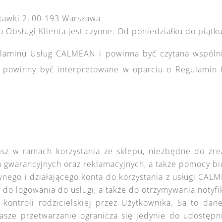
tawki 2, 00-193 Warszawa
o Obsługi Klienta jest czynne: Od poniedziałku do piątk
egulaminu Usług CALMEAN i powinna być czytana wspó
ci powinny być interpretowane w oparciu o Regulamin
sz w ramach korzystania ze sklepu, niezbędne do zre
ń gwarancyjnych oraz reklamacyjnych, a także pomocy biu
ego i działającego konta do korzystania z usługi CALM
 do logowania do usługi, a także do otrzymywania notyfik
i kontroli rodzicielskiej przez Użytkownika. Sa to da
sze przetwarzanie ogranicza się jedynie do udostępnie