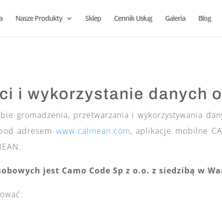
a
Nasze Produkty
Sklep
Cennik Usług
Galeria
Blog
ci i wykorzystanie danych
obie gromadzenia, przetwarzania i wykorzystywania da
y pod adresem
www.calmean.com
, aplikacje mobilne 
LMEAN.
bowych jest Camo Code Sp z o.o. z siedzibą w War
tować: