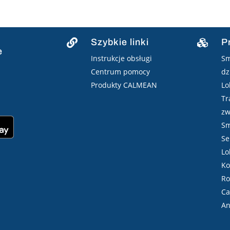
Szybkie linki
P


e
Instrukcje obsługi
Sm
Centrum pomocy
dz
Produkty CALMEAN
Lo
Tr
zw
Sm
Se
Lo
Ko
Ro
Ca
An