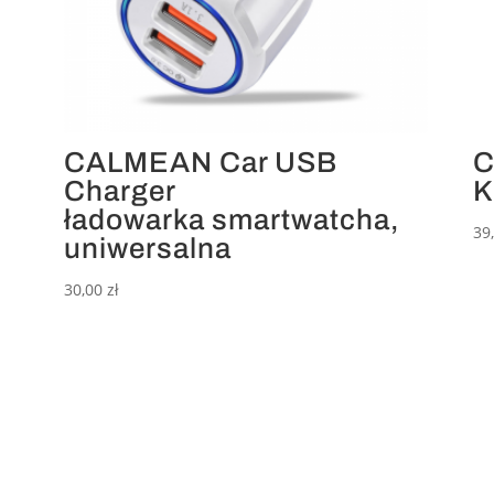
CALMEAN Car USB
C
Charger
K
ładowarka smartwatcha,
39
uniwersalna
30,00
zł