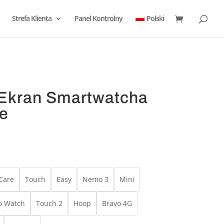
Strefa Klienta
Panel Kontrolny
Polski
Ekran Smartwatcha
e
Care
Touch
Easy
Nemo 3
Mini
o Watch
Touch 2
Hoop
Bravo 4G