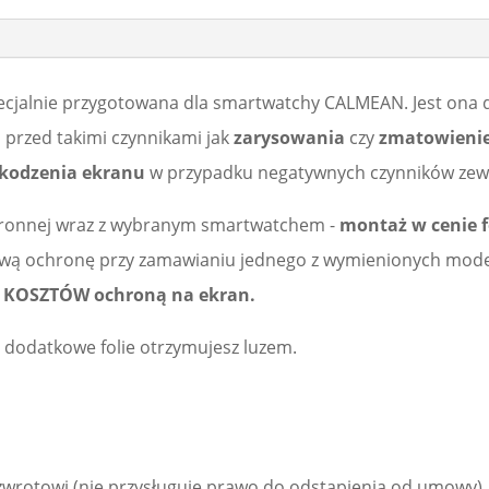
ecjalnie przygotowana dla smartwatchy CALMEAN. Jest ona 
a przed takimi czynnikami jak
zarysowania
czy
zmatowieni
kodzenia ekranu
w przypadku negatywnych czynników zew
ochronnej wraz z wybranym smartwatchem -
montaż w cenie fo
wą ochronę przy zamawianiu jednego z wymienionych modeli
KOSZTÓW ochroną na ekran.
ę, dodatkowe folie otrzymujesz luzem.
wrotowi (nie przysługuje prawo do odstąpienia od umowy), zg