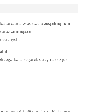
dostarczana w postaci
specjalnej folii
e
oraz
zmniejsza
nętrznych.
lii!
 zegarka, a zegarek otrzymasz z już
odnie z Art. 38 par. 1 pkt. 6) Ustawy