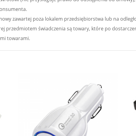
 konsumenta.
umowy zawartej poza lokalem przedsiębiorstwa lub na odleg
órej przedmiotem świadczenia są towary, które po dostarczen
nymi towarami.