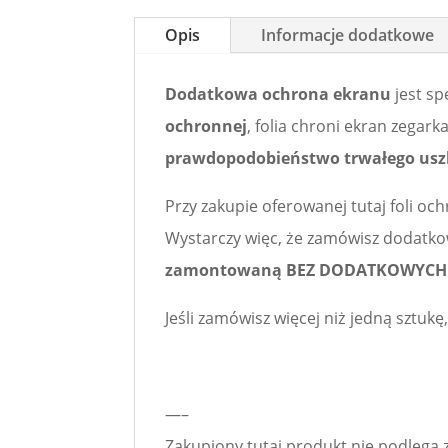
Opis
Informacje dodatkowe
Dodatkowa ochrona ekranu
jest sp
ochronnej
, folia chroni ekran zegark
prawdopodobieństwo trwałego usz
Przy zakupie oferowanej tutaj foli 
Wystarczy więc, że zamówisz dodatko
zamontowaną BEZ DODATKOWYCH 
Jeśli zamówisz więcej niż jedną sztuk
—–
Zakupiony tutaj produkt nie podlega z