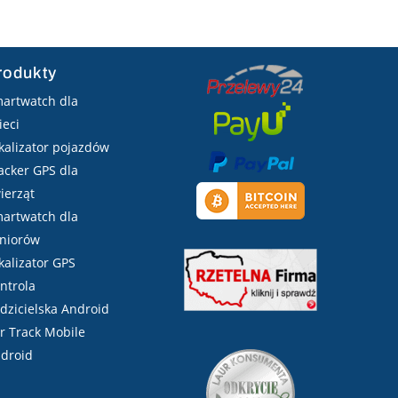
rodukty
artwatch dla
ieci
kalizator pojazdów
acker GPS dla
ierząt
artwatch dla
niorów
kalizator GPS
ntrola
dzicielska Android
r Track Mobile
droid