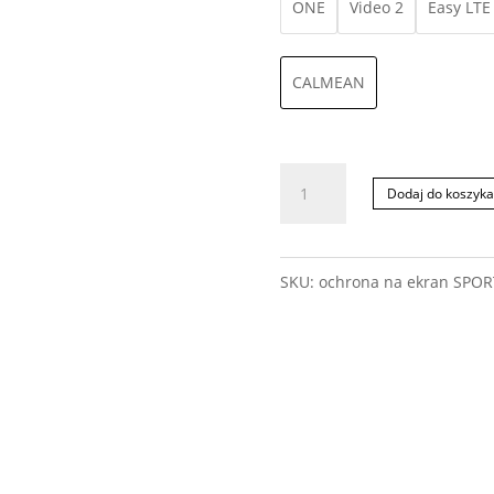
ONE
Video 2
Easy LTE
CALMEAN
ilość
Dodaj do koszyka
Ochrona
na
SKU:
ochrona na ekran SPOR
Ekran
Smartwatcha
|
różne
modele