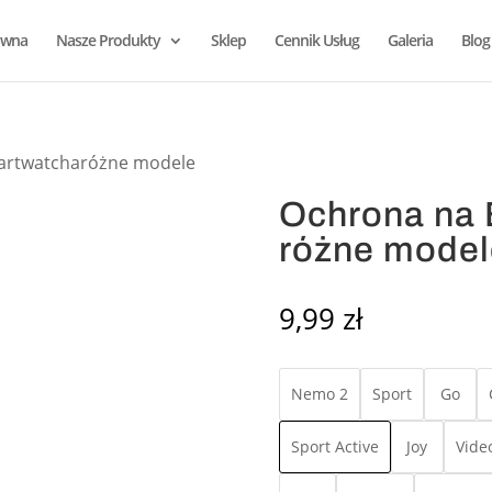
ówna
Nasze Produkty
Sklep
Cennik Usług
Galeria
Blog
artwatcharóżne modele
Ochrona na 
różne model
9,99
zł
Nemo 2
Sport
Go
Sport Active
Joy
Vide