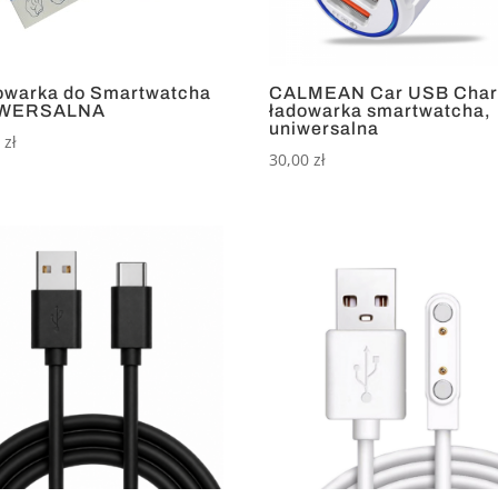
owarka do Smartwatcha
CALMEAN Car USB Char
IWERSALNA
ładowarka smartwatcha,
uniwersalna
9
zł
30,00
zł