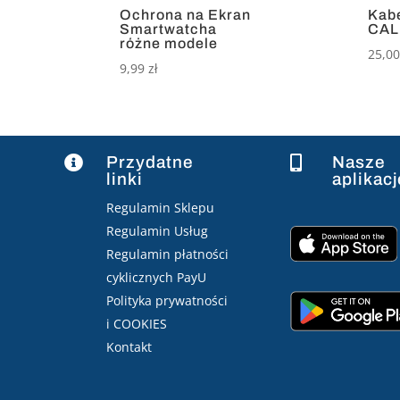
Ochrona na Ekran
Kabe
Smartwatcha
CAL
różne modele
25,0
9,99
zł
Przydatne
Nasze


linki
aplikacj
Regulamin Sklepu
Regulamin Usług
Regulamin płatności
cyklicznych PayU
Polityka prywatności
i COOKIES
Kontakt