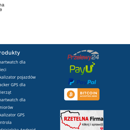
ha
e
rodukty
artwatch dla
ieci
kalizator pojazdów
acker GPS dla
ierząt
artwatch dla
niorów
kalizator GPS
ntrola
dzicielska Android