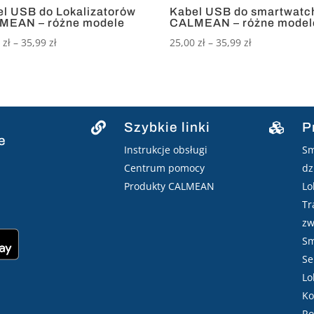
l USB do Lokalizatorów
Kabel USB do smartwatc
MEAN – różne modele
CALMEAN – różne model
Zakres
Zakres
0
zł
–
35,99
zł
25,00
zł
–
35,99
zł
cen:
cen:
od
od
25,00 zł
25,00 zł
do
do
35,99 zł
35,99 zł
Szybkie linki
P


e
Instrukcje obsługi
Sm
Centrum pomocy
dz
Produkty CALMEAN
Lo
Tr
zw
Sm
Se
Lo
Ko
Ro