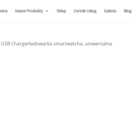
ówna
Nasze Produkty
Sklep
Cennik Usług
Galeria
Blog
 USB Chargerładowarka smartwatcha, uniwersalna