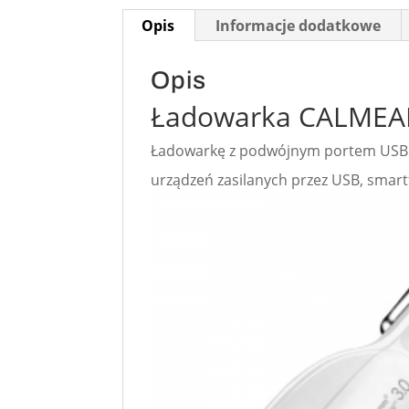
ładowarka
Opis
Informacje dodatkowe
smartwatcha,
Opis
uniwersalna
Ładowarka CALMEAN
Ładowarkę z podwójnym portem USB m
urządzeń zasilanych przez USB, smartf