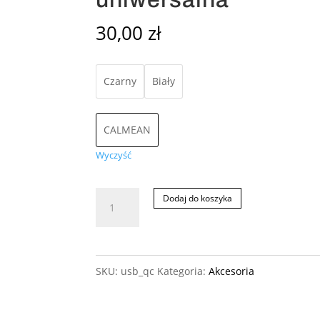
30,00
zł
Czarny
Biały
CALMEAN
Wyczyść
ilość
Dodaj do koszyka
CALMEAN
Car
USB
SKU:
usb_qc
Kategoria:
Akcesoria
Charger
|