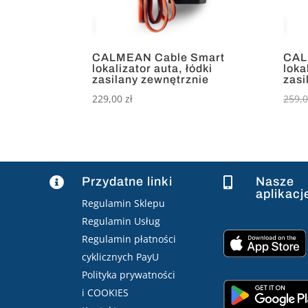
CALMEAN Cable Smart
CAL
lokalizator auta, łódki
loka
zasilany zewnętrznie
zasi
229,00
zł
259,
Przydatne linki
Nasze


aplikacj
Regulamin Sklepu
Regulamin Usług
Regulamin płatności
cyklicznych PayU
Polityka prywatności
i COOKIES