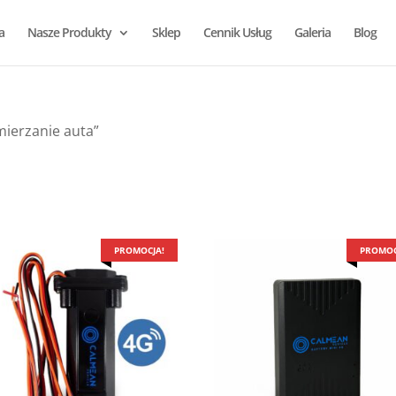
a
Nasze Produkty
Sklep
Cennik Usług
Galeria
Blog
ierzanie auta”
PROMOCJA!
PROMOC