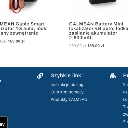
MEAN Cable Smart
CALMEAN Battery Mini
lizator 4G auta, łódki
lokalizator 4G auto, łódk
lany zewnętrznie
zasilanie akumulator
2.500mAh
Pierwotna
Aktualna
00
zł
169,00
zł
Pierwotna
Aktualna
269,00
zł
189,00
zł
cena
cena
cena
cena
wynosiła:
wynosi:
wynosiła:
wynosi:
259,00 zł.
169,00 zł.
269,00 zł.
189,00 zł.
Szybkie linki
P


e
Instrukcje obsługi
Sm
Centrum pomocy
dz
Produkty CALMEAN
Lo
Tr
zw
Sm