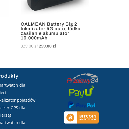
CALMEAN Battery Big 2
a
lokalizator 4G auto, łódka
zasilanie akumulator
10.000mAh
Pierwotna
Aktualna
339,00
zł
259,00
zł
cena
cena
wynosiła:
wynosi:
339,00 zł.
259,00 zł.
rodukty
artwatch dla
ieci
kalizator pojazdów
acker GPS dla
ierząt
artwatch dla