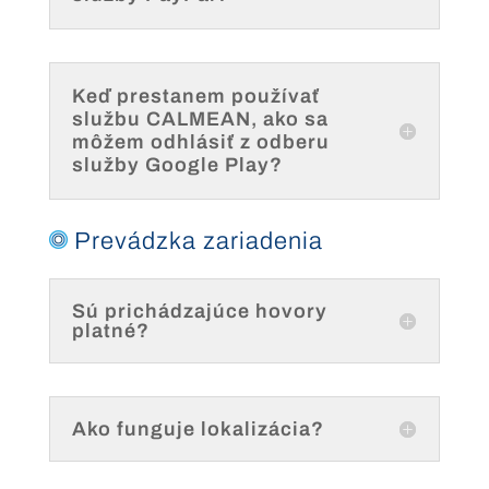
Keď prestanem používať
službu CALMEAN, ako sa
môžem odhlásiť z odberu
služby Google Play?
Prevádzka zariadenia
Sú prichádzajúce hovory
platné?
Ako funguje lokalizácia?