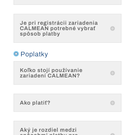
Je pri registrácii zariadenia
CALMEAN potrebné vybrať
spôsob platby
Poplatky
Koľko stojí používanie
zariadení CALMEAN?
Ako platiť?
Aký je rozdiel medzi