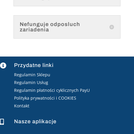
Nefunguje odposluch
zariadenia
Przydatne linki

Regulamin Sklepu
Regulamin Usług
Regulamin płatności cyklicznych PayU
Polityka prywatności i COOKIES
Kontakt
Nasze aplikacje
