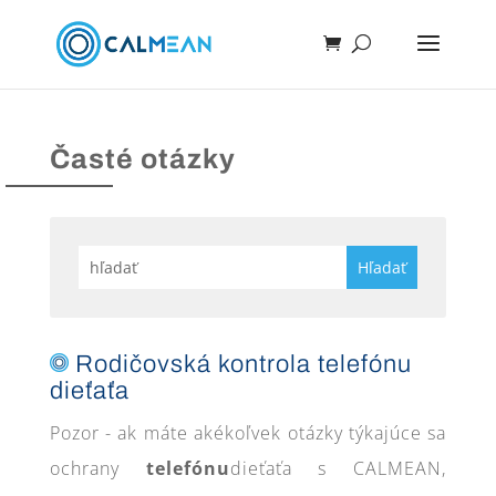
Časté otázky
Rodičovská kontrola telefónu
dieťaťa
Pozor - ak máte akékoľvek otázky týkajúce sa
ochrany
telefónu
dieťaťa s CALMEAN,