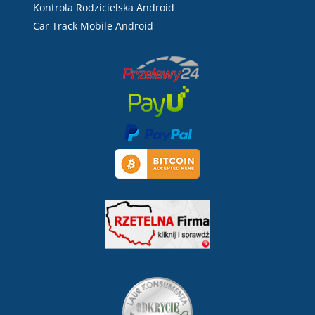
Kontrola Rodzicielska Android
Car Track Mobile Android