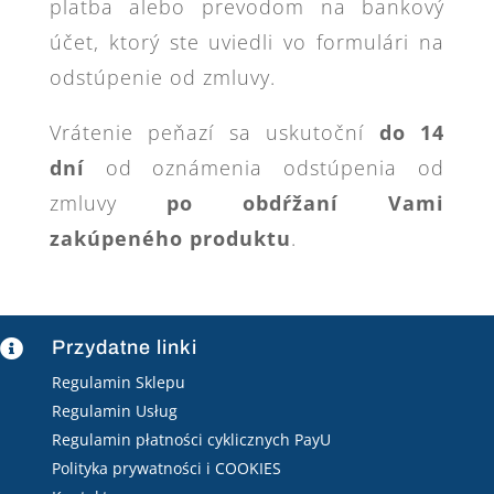
platba alebo prevodom na bankový
účet, ktorý ste uviedli vo formulári na
odstúpenie od zmluvy.
Vrátenie peňazí sa uskutoční
do 14
dní
od oznámenia odstúpenia od
zmluvy
po obdŕžaní Vami
zakúpeného produktu
.
Przydatne linki

Regulamin Sklepu
Regulamin Usług
Regulamin płatności cyklicznych PayU
Polityka prywatności i COOKIES