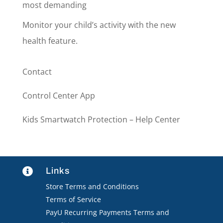
most demanding
Monitor your child’s activity with the new
health feature.
Contact
Control Center App
Kids Smartwatch Protection – Help Center
Links

Store Terms and Conditions
Terms of Service
PayU Recurring Payments Terms and