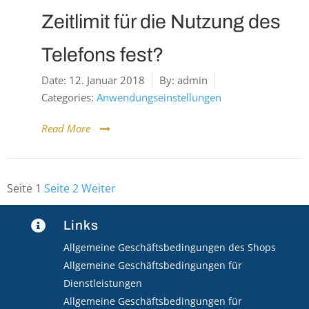
Zeitlimit für die Nutzung des
Telefons fest?
Date:
12. Januar 2018
By:
admin
Categories:
Anwendungseinstellungen
Read More
Seite
1
Seite
2
Weiter
Seitennummerierung
der
Links

Beiträge
Allgemeine Geschäftsbedingungen des Shops
Allgemeine Geschäftsbedingungen für
Dienstleistungen
Allgemeine Geschäftsbedingungen für