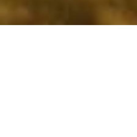
Produkty a riešenia na
ochranu vašich blízkych
S CALMEAN, rodičovská kontrola a starostlivosť o
blízkych je jednoduchá. Smartwatche, trackery
GPS, pet trackery či aplikácia na telefóne dieťaťa -
sú pripravené na použitie a čakajú na Vás.