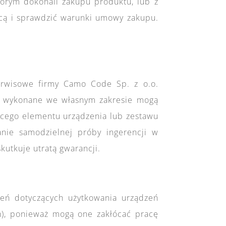
órym dokonali zakupu produktu, lub z
cą i sprawdzić warunki umowy zakupu.
rwisowe firmy Camo Code Sp. z o.o.
e wykonane we własnym zakresie mogą
jącego elementu urządzenia lub zestawu
nie samodzielnej próby ingerencji w
utkuje utratą gwarancji.
eń dotyczących użytkowania urządzeń
h), ponieważ mogą one zakłócać pracę