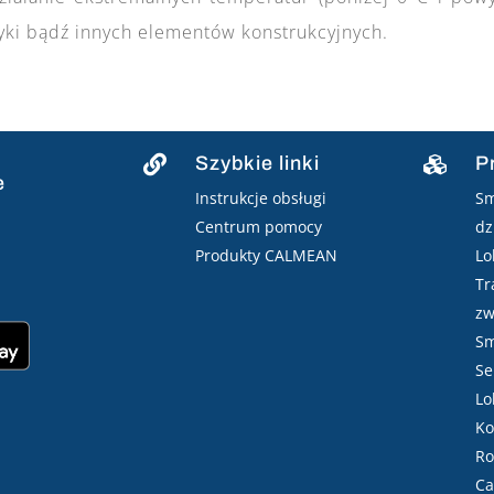
yki bądź innych elementów konstrukcyjnych.
Szybkie linki
P


e
Instrukcje obsługi
Sm
Centrum pomocy
dz
Produkty CALMEAN
Lo
Tr
zw
Sm
Se
Lo
Ko
Ro
Ca