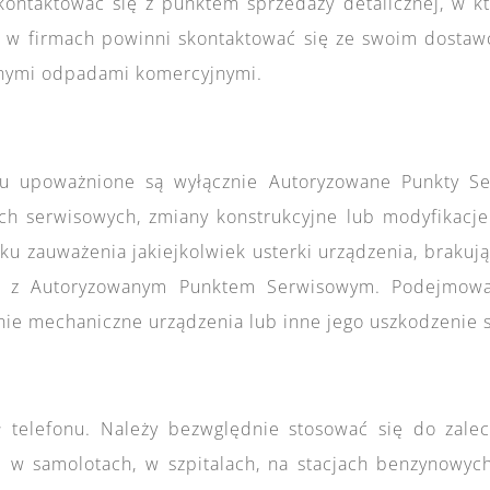
ntaktować się z punktem sprzedaży detalicznej, w kt
y w firmach powinni skontaktować się ze swoim dostaw
nnymi odpadami komercyjnymi.
u upoważnione są wyłącznie Autoryzowane Punkty Se
ch serwisowych, zmiany konstrukcyjne lub modyfikacj
ku zauważenia jakiejkolwiek usterki urządzenia, braku
ię z Autoryzowanym Punktem Serwisowym. Podejmowa
ie mechaniczne urządzenia lub inne jego uszkodzenie sk
 telefonu. Należy bezwględnie stosować się do zalec
. w samolotach, w szpitalach, na stacjach benzynowyc