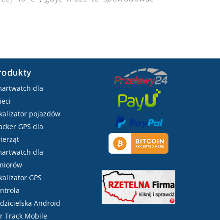
rodukty
artwatch dla
ieci
kalizator pojazdów
acker GPS dla
ierząt
artwatch dla
niorów
kalizator GPS
ntrola
dzicielska Android
r Track Mobile