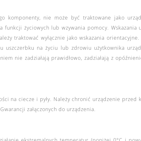
jego komponenty, nie może być traktowane jako urzą
a funkcji życiowych lub wzywania pomocy. Wskazania 
ależy traktować wyłącznie jako wskazania orientacyjn
u uszczerbku na życiu lub zdrowiu użytkownika urządz
zeniem nie zadziałają prawidłowo, zadziałają z opóźnie
ści na ciecze i pyły. Należy chronić urządzenie przed k
Gwarancji załączonych do urządzenia.
działanie ekstremalnych temperatur (poniżej 0°C i po