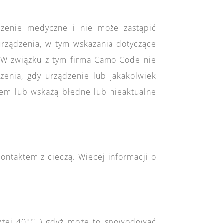
dzenie medyczne i nie może zastąpić
urządzenia, w tym wskazania dotyczące
e. W związku z tym firma Camo Code nie
enia, gdy urządzenie lub jakakolwiek
niem lub wskażą błędne lub nieaktualne
ontaktem z cieczą. Więcej informacji o
wyżej 40°C ) gdyż może to spowodować