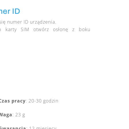
mer ID
się numer ID urządzenia.
o karty SIM otwórz osłonę z boku
Czas pracy
: 20-30 godzin
Waga
: 23 g
Gwarancja
: 12 miesięcy