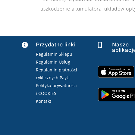
uszkodzenie akumulatora, układów opt
Przydatne linki
Nasze


aplikacj
Regulamin Sklepu
Regulamin Usług
Regulamin płatności
cyklicznych PayU
Polityka prywatności
i COOKIES
Kontakt