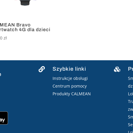
MEAN Bravo
twatch 4G dla dzieci
00
zł
Szybkie linki
P


e
Instrukcje obsługi
Sm
Centrum pomocy
dz
Produkty CALMEAN
Lo
Tr
zw
Sm
Se
Lo