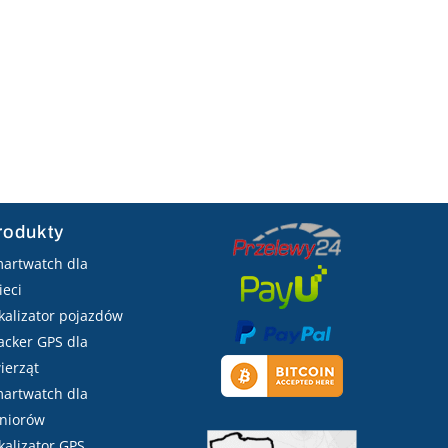
rodukty
artwatch dla
ieci
kalizator pojazdów
acker GPS dla
ierząt
artwatch dla
niorów
kalizator GPS