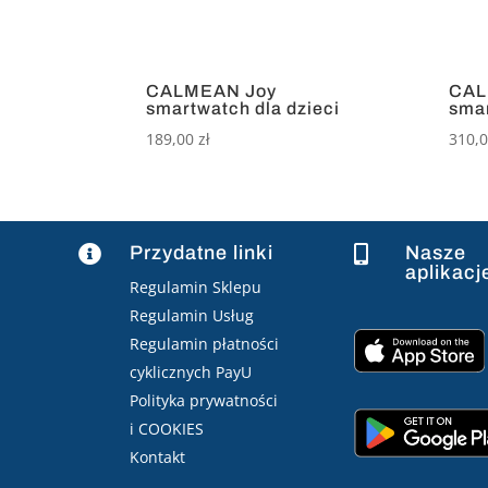
CALMEAN Joy
CAL
smartwatch dla dzieci
smar
189,00
zł
310,
Przydatne linki
Nasze


aplikacj
Regulamin Sklepu
Regulamin Usług
Regulamin płatności
cyklicznych PayU
Polityka prywatności
i COOKIES
Kontakt