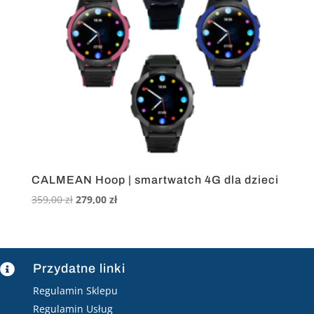
CALMEAN Hoop | smartwatch 4G dla dzieci
Pierwotna
Aktualna
359,00
zł
279,00
zł
cena
cena
wynosiła:
wynosi:
359,00 zł.
279,00 zł.
Przydatne linki

Regulamin Sklepu
Regulamin Usług