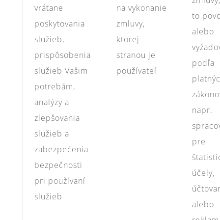
zmluvy,
vrátane
na vykonanie
to pov
poskytovania
zmluvy,
alebo
služieb,
ktorej
vyžado
prispôsobenia
stranou je
podľa
služieb Vašim
používateľ
platný
potrebám,
zákono
analýzy a
napr.
zlepšovania
spraco
služieb a
pre
zabezpečenia
štatist
bezpečnosti
účely,
pri používaní
účtova
služieb
alebo