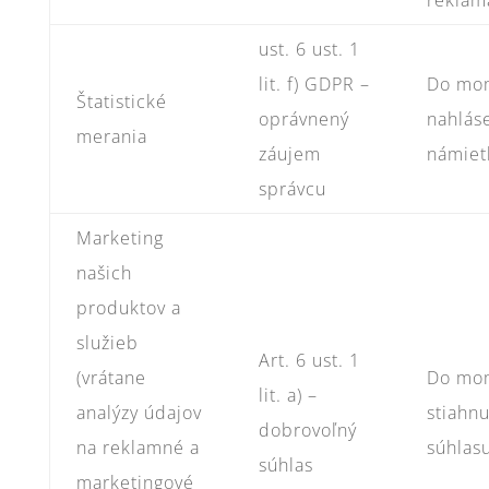
reklam
ust. 6 ust. 1
lit. f) GDPR –
Do mo
Štatistické
oprávnený
nahlás
merania
záujem
námiet
správcu
Marketing
našich
produktov a
služieb
Art. 6 ust. 1
(vrátane
Do mo
lit. a) –
analýzy údajov
stiahnu
dobrovoľný
na reklamné a
súhlas
súhlas
marketingové