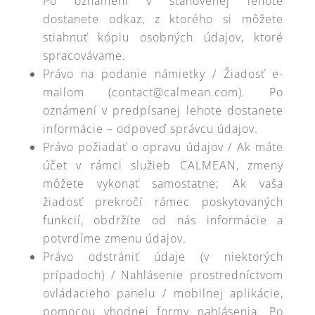
Po oznámení v stanovenej lehote
dostanete odkaz, z ktorého si môžete
stiahnuť kópiu osobných údajov, ktoré
spracovávame.
Právo na podanie námietky / Žiadosť e-
mailom (contact@calmean.com). Po
oznámení v predpísanej lehote dostanete
informácie – odpoveď správcu údajov.
Právo požiadať o opravu údajov / Ak máte
účet v rámci služieb CALMEAN, zmeny
môžete vykonať samostatne; Ak vaša
žiadosť prekročí rámec poskytovaných
funkcií, obdržíte od nás informácie a
potvrdíme zmenu údajov.
Právo odstrániť údaje (v niektorých
prípadoch) / Nahlásenie prostredníctvom
ovládacieho panelu / mobilnej aplikácie,
pomocou vhodnej formy nahlásenia. Po