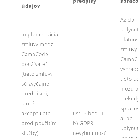
predpisy
sprac
údajov
Až do
uplynu
Implementácia
platnos
zmluvy medzi
zmluvy
CamoCode –
CamoCo
používateľ
výhrad
(tieto zmluvy
tieto ú
sú zvyčajne
môžu b
predpismi,
nieked
ktoré
spraco
akceptujete
ust. 6 bod. 1
aj po
pred použitím
b) GDPR –
uplynut
služby),
nevyhnutnosť