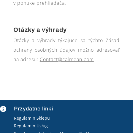
v ponuke prehliadača.
Otázky a výhrady
Otázky a výhrady týkajúce sa týchto Zásad
ochrany osobných údajov možno adresovať
na adresu:
Contact@calmean.com
Przydatne linki

Regulamin Sklepu
Regulamin Usług