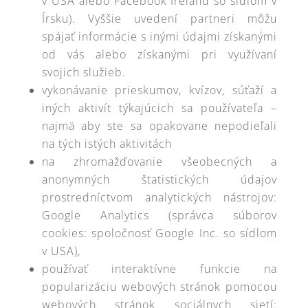
v USA alebo Facebook Ireland so sídlom v
Írsku). Vyššie uvedení partneri môžu
spájať informácie s inými údajmi získanými
od vás alebo získanými pri využívaní
svojich služieb.
vykonávanie prieskumov, kvízov, súťaží a
iných aktivít týkajúcich sa používateľa –
najmä aby ste sa opakovane nepodieľali
na tých istých aktivitách
na zhromažďovanie všeobecných a
anonymných štatistických údajov
prostredníctvom analytických nástrojov:
Google Analytics (správca súborov
cookies: spoločnosť Google Inc. so sídlom
v USA),
používať interaktívne funkcie na
popularizáciu webových stránok pomocou
webových stránok sociálnych sietí: