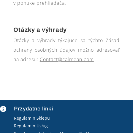
v ponuke prehliadača.
Otázky a výhrady
Otázky a výhrady týkajúce sa týchto Zásad
ochrany osobných údajov možno adresovať
na adresu:
Contact@calmean.com
Przydatne linki

Regulamin Sklepu
Regulamin Usług