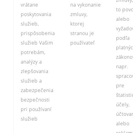
zmluvy,
vrátane
na vykonanie
to pov
poskytovania
zmluvy,
alebo
služieb,
ktorej
vyžado
prispôsobenia
stranou je
podľa
služieb Vašim
používateľ
platný
potrebám,
zákono
analýzy a
napr.
zlepšovania
spraco
služieb a
pre
zabezpečenia
štatist
bezpečnosti
účely,
pri používaní
účtova
služieb
alebo