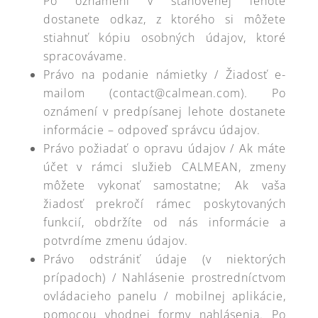
Po oznámení v stanovenej lehote
dostanete odkaz, z ktorého si môžete
stiahnuť kópiu osobných údajov, ktoré
spracovávame.
Právo na podanie námietky / Žiadosť e-
mailom (contact@calmean.com). Po
oznámení v predpísanej lehote dostanete
informácie – odpoveď správcu údajov.
Právo požiadať o opravu údajov / Ak máte
účet v rámci služieb CALMEAN, zmeny
môžete vykonať samostatne; Ak vaša
žiadosť prekročí rámec poskytovaných
funkcií, obdržíte od nás informácie a
potvrdíme zmenu údajov.
Právo odstrániť údaje (v niektorých
prípadoch) / Nahlásenie prostredníctvom
ovládacieho panelu / mobilnej aplikácie,
pomocou vhodnej formy nahlásenia. Po