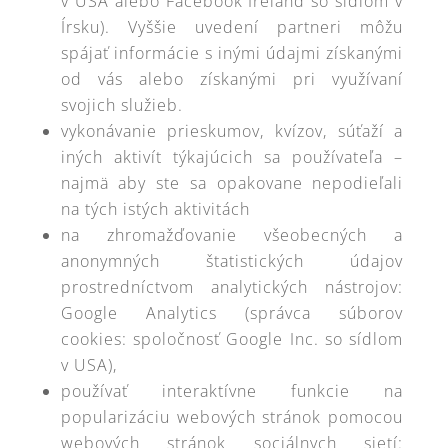
v USA alebo Facebook Ireland so sídlom v
Írsku). Vyššie uvedení partneri môžu
spájať informácie s inými údajmi získanými
od vás alebo získanými pri využívaní
svojich služieb.
vykonávanie prieskumov, kvízov, súťaží a
iných aktivít týkajúcich sa používateľa –
najmä aby ste sa opakovane nepodieľali
na tých istých aktivitách
na zhromažďovanie všeobecných a
anonymných štatistických údajov
prostredníctvom analytických nástrojov:
Google Analytics (správca súborov
cookies: spoločnosť Google Inc. so sídlom
v USA),
používať interaktívne funkcie na
popularizáciu webových stránok pomocou
webových stránok sociálnych sietí: