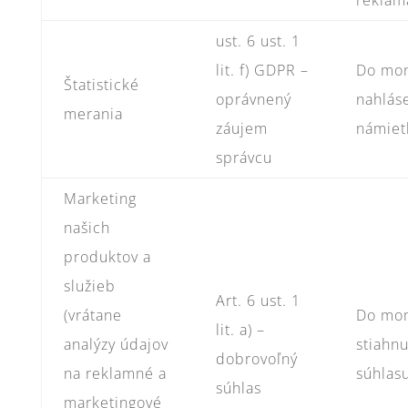
reklam
ust. 6 ust. 1
lit. f) GDPR –
Do mo
Štatistické
oprávnený
nahlás
merania
záujem
námiet
správcu
Marketing
našich
produktov a
služieb
Art. 6 ust. 1
(vrátane
Do mo
lit. a) –
analýzy údajov
stiahnu
dobrovoľný
na reklamné a
súhlas
súhlas
marketingové