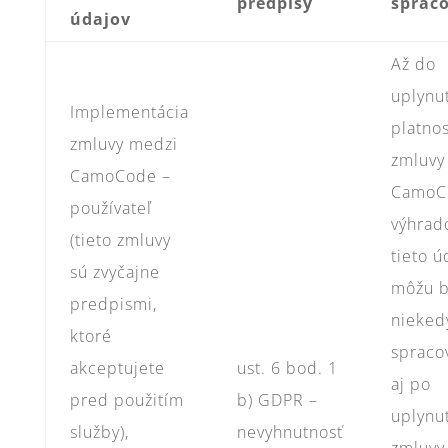
predpisy
sprac
údajov
Až do
uplynu
Implementácia
platnos
zmluvy medzi
zmluvy
CamoCode –
CamoCo
používateľ
výhrad
(tieto zmluvy
tieto ú
sú zvyčajne
môžu b
predpismi,
nieked
ktoré
spraco
akceptujete
ust. 6 bod. 1
aj po
pred použitím
b) GDPR –
uplynut
služby),
nevyhnutnosť