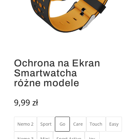
Ochrona na Ekran
Smartwatcha
różne modele
9,99
zł
Nemo 2
Sport
Go
Care
Touch
Easy
Nemo 3
Mini
Sport Active
Joy