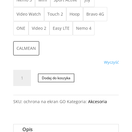
Video Watch
Touch 2
Hoop
Bravo 4G
ONE
Video 2
Easy LTE
Nemo 4
CALMEAN
Wyczyść
ilość
Dodaj do koszyka
Ochrona
na
SKU:
ochrona na ekran GO
Kategoria:
Akcesoria
Ekran
Smartwatcha
|
Opis
różne