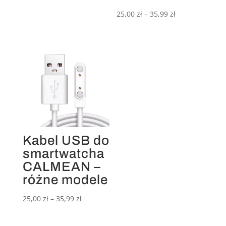
Zakres
25,00
zł
–
35,99
zł
cen:
od
25,00 zł
do
35,99 zł
Kabel USB do
smartwatcha
CALMEAN –
różne modele
Zakres
25,00
zł
–
35,99
zł
cen:
od